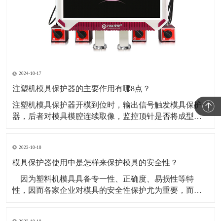
2024-10-17
注塑机模具保护器的主要作用有哪8点？
​注塑机模具保护器开模到位时，输出信号触发模具保护
器，后者对模具模腔连续取像，监控顶针是否将成型工
件顶出并下落。当监控到工件完全下落时，模具监视器
发出确认信号反馈给注塑机以开始下一个周期。如果在
2022-10-10
设定时间内工件未落下或模具间有杂物，模具监视器则
发出异常信号，停止注塑机动作并报警。​1、闭模前对模
模具保护器使用中是怎样来保护模具的安全性？
穴、模
​ 因为塑料机模具具备专一性、正确度、易损性等特
性，因而各家企业对模具的安全性保护尤为重要，而许
多的盆友都还不知道模具保护器应当如何来保护？下面
来讲解一下：​ 1、防锈处理：避免 塑料机模具有渗水/