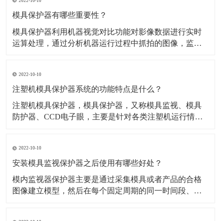
2022-10-10
凝结水/淋雨/指印等而导致的锈蚀状况。
模具保护器有哪些重要性？
​模具保护器利用机器视觉对比功能对影像数据进行实时
运算处理，通过分析机器运行过程中抓拍的图像，监控
注塑机的运行情况，可有效检测产品是否合格，并且在
合模前检查有无残留物，以防止模具夹损。 ​模具作为制
2022-10-10
造业注塑产品加工最重要的成型设备，其质量优劣直接
关系到产品质量优劣。此外由于模具在注塑加工生
注塑机模具保护器系统的功能特点是什么？
​注塑机模具保护器，模具保护器，又称模具监视、模具
防护器、CCD电子眼，主要是针对各类注塑机运行情况
实时进行监视、控制和检测的模具保护系统。​检测方
式：非接触式检测，对原有的生产系统侵入极少；红外
2022-10-10
成像：700nm-1200nm红外成像技术，不受周围环境光线
影响；稳定可靠：国内首家采用嵌入式Linux
安装模具监视保护器之后使用有哪些好处？
​模内监视器保护器主要是通过采集模具或者产品的合格
图像建立模型，然后在每个固定周期的同一时间段、同
一位置拍摄实时图像与模型进行对面，软件自动进行对
比分析，发现异常报警，阻止设备继续下一步动作，如