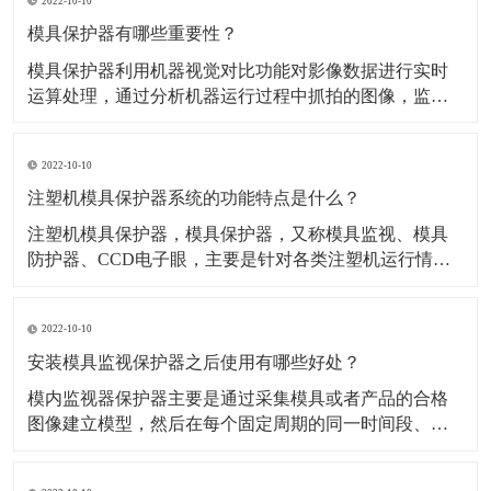
2022-10-10
凝结水/淋雨/指印等而导致的锈蚀状况。
模具保护器有哪些重要性？
​模具保护器利用机器视觉对比功能对影像数据进行实时
运算处理，通过分析机器运行过程中抓拍的图像，监控
注塑机的运行情况，可有效检测产品是否合格，并且在
合模前检查有无残留物，以防止模具夹损。 ​模具作为制
2022-10-10
造业注塑产品加工最重要的成型设备，其质量优劣直接
关系到产品质量优劣。此外由于模具在注塑加工生
注塑机模具保护器系统的功能特点是什么？
​注塑机模具保护器，模具保护器，又称模具监视、模具
防护器、CCD电子眼，主要是针对各类注塑机运行情况
实时进行监视、控制和检测的模具保护系统。​检测方
式：非接触式检测，对原有的生产系统侵入极少；红外
2022-10-10
成像：700nm-1200nm红外成像技术，不受周围环境光线
影响；稳定可靠：国内首家采用嵌入式Linux
安装模具监视保护器之后使用有哪些好处？
​模内监视器保护器主要是通过采集模具或者产品的合格
图像建立模型，然后在每个固定周期的同一时间段、同
一位置拍摄实时图像与模型进行对面，软件自动进行对
比分析，发现异常报警，阻止设备继续下一步动作，如