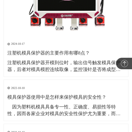
2024-10-17
注塑机模具保护器的主要作用有哪8点？
​注塑机模具保护器开模到位时，输出信号触发模具保护
器，后者对模具模腔连续取像，监控顶针是否将成型工
件顶出并下落。当监控到工件完全下落时，模具监视器
发出确认信号反馈给注塑机以开始下一个周期。如果在
2022-10-10
设定时间内工件未落下或模具间有杂物，模具监视器则
发出异常信号，停止注塑机动作并报警。​1、闭模前对模
模具保护器使用中是怎样来保护模具的安全性？
穴、模
​ 因为塑料机模具具备专一性、正确度、易损性等特
性，因而各家企业对模具的安全性保护尤为重要，而许
多的盆友都还不知道模具保护器应当如何来保护？下面
来讲解一下：​ 1、防锈处理：避免 塑料机模具有渗水/