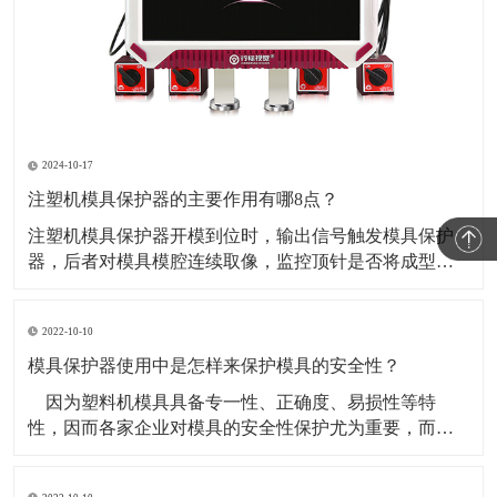
2024-10-17
注塑机模具保护器的主要作用有哪8点？
​注塑机模具保护器开模到位时，输出信号触发模具保护
器，后者对模具模腔连续取像，监控顶针是否将成型工
件顶出并下落。当监控到工件完全下落时，模具监视器
发出确认信号反馈给注塑机以开始下一个周期。如果在
2022-10-10
设定时间内工件未落下或模具间有杂物，模具监视器则
发出异常信号，停止注塑机动作并报警。​1、闭模前对模
模具保护器使用中是怎样来保护模具的安全性？
穴、模
​ 因为塑料机模具具备专一性、正确度、易损性等特
性，因而各家企业对模具的安全性保护尤为重要，而许
多的盆友都还不知道模具保护器应当如何来保护？下面
来讲解一下：​ 1、防锈处理：避免 塑料机模具有渗水/