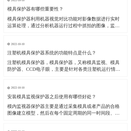
2022-10-10
凝结水/淋雨/指印等而导致的锈蚀状况。
模具保护器有哪些重要性？
​模具保护器利用机器视觉对比功能对影像数据进行实时
运算处理，通过分析机器运行过程中抓拍的图像，监控
注塑机的运行情况，可有效检测产品是否合格，并且在
合模前检查有无残留物，以防止模具夹损。 ​模具作为制
2022-10-10
造业注塑产品加工最重要的成型设备，其质量优劣直接
关系到产品质量优劣。此外由于模具在注塑加工生
注塑机模具保护器系统的功能特点是什么？
​注塑机模具保护器，模具保护器，又称模具监视、模具
防护器、CCD电子眼，主要是针对各类注塑机运行情况
实时进行监视、控制和检测的模具保护系统。​检测方
式：非接触式检测，对原有的生产系统侵入极少；红外
2022-10-10
成像：700nm-1200nm红外成像技术，不受周围环境光线
影响；稳定可靠：国内首家采用嵌入式Linux
安装模具监视保护器之后使用有哪些好处？
​模内监视器保护器主要是通过采集模具或者产品的合格
图像建立模型，然后在每个固定周期的同一时间段、同
一位置拍摄实时图像与模型进行对面，软件自动进行对
比分析，发现异常报警，阻止设备继续下一步动作，如